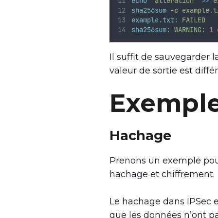
echo
"
alteration
"
>>
e
sha256sum
-c
example.t
example.txt:
FAILED
sha256sum:
WARNING:
1
Il suffit de sauvegarder la
valeur de sortie est diffé
Exemple
Hachage
Prenons un exemple pour 
hachage et chiffrement.
Le hachage dans IPSec est
que les données n’ont pa