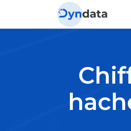
Chif
hach