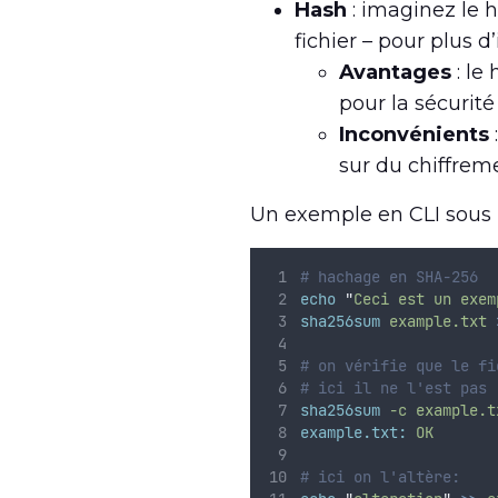
Hash
: imaginez le
fichier – pour plus 
Avantages
: le
pour la sécurit
Inconvénients
sur du chiffrem
Un exemple en CLI sous 
# hachage en SHA-256
echo
"
Ceci est un exem
sha256sum
example.txt
# on vérifie que le fi
# ici il ne l'est pas 
sha256sum
-c
example.t
example.txt:
OK
# ici on l'altère: