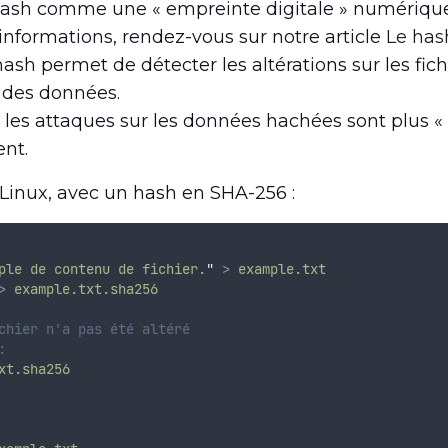
 hash comme une « empreinte digitale » numériq
d’informations, rendez-vous sur notre article
Le hash
 hash permet de détecter les altérations sur les fich
é des données.
: les attaques sur les données hachées sont plus « 
ent.
Linux, avec un hash en SHA-256 :
ple de contenu de fichier.
"
>
example.txt
>
example.txt.sha256
chier n'a pas été altéré
:
xt.sha256