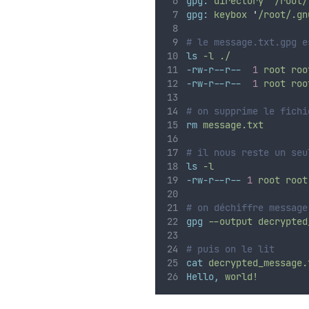
gpg:
directory
'
/root/
gpg:
keybox
'
/root/.gn
# le message.txt.gpg e
ls
-l
./
-rw-r--r--
1
root
roo
-rw-r--r--
1
root
roo
# on supprime le fichi
rm
message.txt
# il nous reste un seu
ls
-l
-rw-r--r--
1
root
root
# on déchiffre message
gpg
--output
decrypted
# puis on le lit
cat
decrypted_message.
Hello,
world!