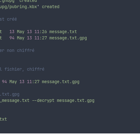
.gnupg
'
created
upg/pubring.kbx
'
created
st créé
t
13
May
13
11
:26
message.txt
t
94
May
13
11
:27
message.txt.gpg
er non chiffré
l fichier, chiffré
94
May
13
11
:27
message.txt.gpg
.txt.gpg
_message.txt
--decrypt
message.txt.gpg
txt