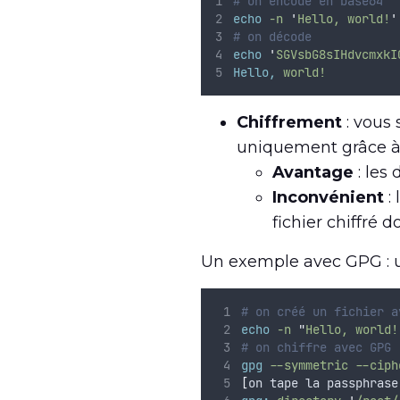
# on encode en base64
echo
-n
'
Hello, world!
'
# on décode
echo
'
SGVsbG8sIHdvcmxkI
Hello,
world!
Chiffrement
: vous 
uniquement grâce à 
Avantage
: les
Inconvénient
:
fichier chiffré 
Un exemple avec GPG : un
# on créé un fichier a
echo
-n
"
Hello, world!
# on chiffre avec GPG
gpg
--symmetric
--ciph
[
on tape la passphrase