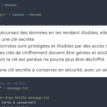
|
base64
Q==
'
|
base64
--decode
sécurisez des données en les rendant illisibles, elle
une clé secrète.
 données sont protégées et illisibles par des accès 
 les clés de chiffrement doivent être gérées et st
dont la clé est perdue ne pourra plus être déchiffré.
e clé secrète à conserver en sécurité, avec un a
vec du contenu
"
>
message.txt
er-algo
AES256
message.txt
 forte à conserver
]