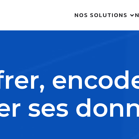
NOS SOLUTIONS
frer, encod
er ses donn