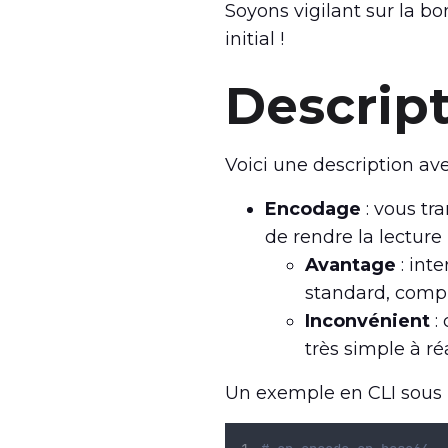
Soyons vigilant sur la b
initial !
Descrip
Voici une description a
Encodage
: vous tr
de rendre la lecture
Avantage
: int
standard, compr
Inconvénient
:
très simple à réa
Un exemple en CLI sous 