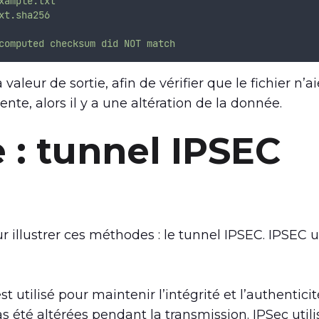
xample.txt
xt.sha256
computed
checksum
did
NOT
match
 valeur de sortie, afin de vérifier que le fichier n’ai
rente, alors il y a une altération de la donnée.
 : tunnel IPSEC
illustrer ces méthodes : le tunnel IPSEC. IPSEC ut
 utilisé pour maintenir l’intégrité et l’authentici
s été altérées pendant la transmission. IPSec util